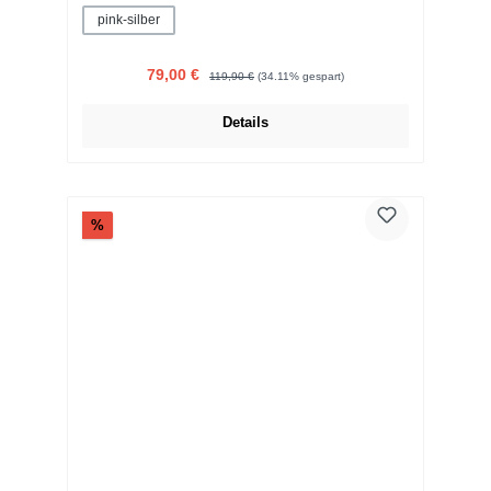
pink-silber
Verkaufspreis:
Regulärer Preis:
79,00 €
119,90 €
(34.11% gespart)
Details
Rabatt
%