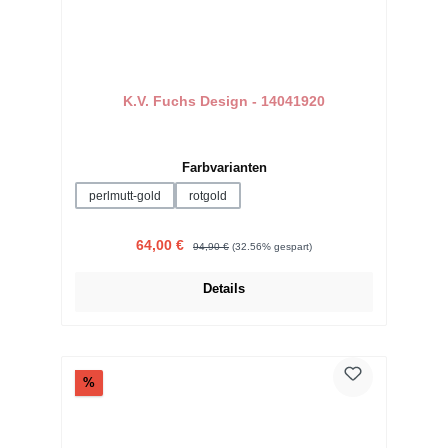
K.V. Fuchs Design - 14041920
auswählen
Farbvarianten
perlmutt-gold
rotgold
Verkaufspreis:
Regulärer Preis:
64,00 €
94,90 €
(32.56% gespart)
Details
Rabatt
%