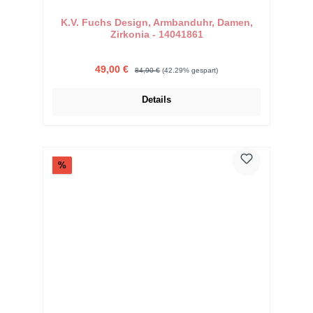
K.V. Fuchs Design, Armbanduhr, Damen,
Zirkonia - 14041861
Verkaufspreis:
Regulärer Preis:
49,00 €
84,90 €
(42.29% gespart)
Details
Rabatt
%