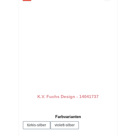
K.V. Fuchs Design - 14041737
auswählen
Farbvarianten
türkis-silber
violett-silber