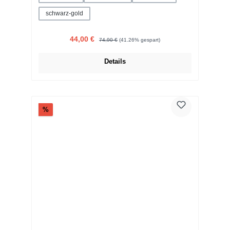
schwarz-gold
Verkaufspreis:
Regulärer Preis:
44,00 €
74,90 €
(41.26% gespart)
Details
Rabatt
%