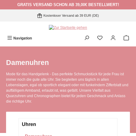
GRATIS VERSAND SCHON AB 39,00€ BESTELLWERT!
Zum Hauptinhalt springen
Kostenloser Versand ab 39 EUR (DE)
Navigation
Damenuhren
Mode für das Handgelenk - Das perfekte Schmuckstück für jede Frau ist
immer noch die gute alte Uhr. Sie begleiten uns täglich in allen
Lebenslagen, egal ob sportlich elegant oder mit funkelndem Zifferblatt und
auffälligem Armband, erlaubt ist, was gefällt. Unsere Vielfalt aus
Quarzuhren und Chronographen bietet für jeden Geschmack und Anlass
die richtige Uhr.
Uhren