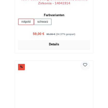
Zirkonia - 14041914
auswählen
Farbvarianten
rotgold
schwarz
Verkaufspreis:
Regulärer Preis:
59,00 €
89,90 €
(34.37% gespart)
Details
Rabatt
%