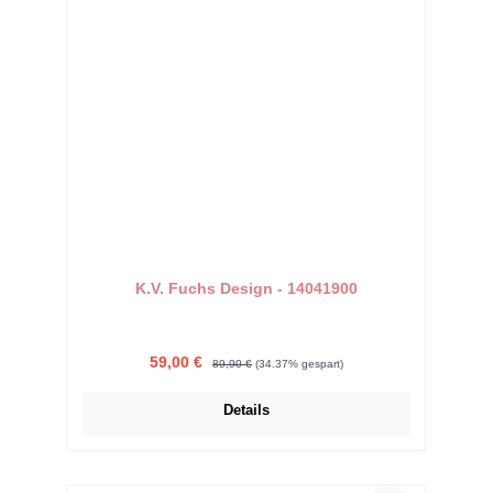
K.V. Fuchs Design - 14041900
Verkaufspreis:
Regulärer Preis:
59,00 €
89,90 €
(34.37% gespart)
Details