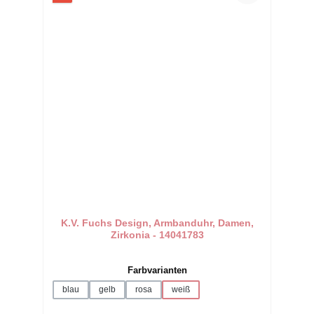
K.V. Fuchs Design, Armbanduhr, Damen,
Zirkonia - 14041783
auswählen
Farbvarianten
blau
gelb
rosa
weiß