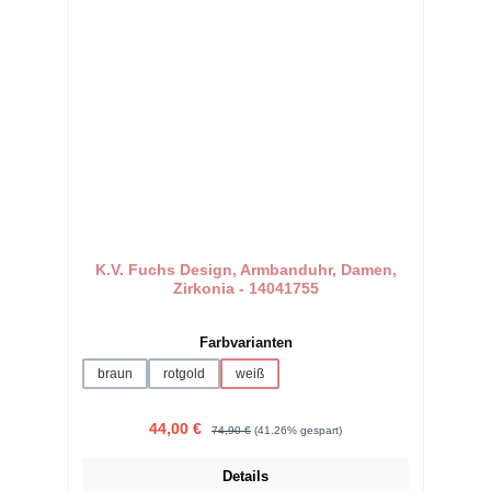
K.V. Fuchs Design, Armbanduhr, Damen,
Zirkonia - 14041755
auswählen
Farbvarianten
braun
rotgold
weiß
Verkaufspreis:
Regulärer Preis:
44,00 €
74,90 €
(41.26% gespart)
Details