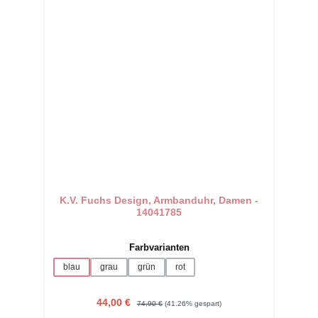
K.V. Fuchs Design, Armbanduhr, Damen -
14041785
auswählen
Farbvarianten
blau
grau
grün
rot
Verkaufspreis:
Regulärer Preis:
44,00 €
74,90 €
(41.26% gespart)