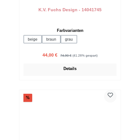
K.V. Fuchs Design - 14041745
auswählen
Farbvarianten
beige
braun
grau
Verkaufspreis:
Regulärer Preis:
44,00 €
74,90 €
(41.26% gespart)
Details
Rabatt
%