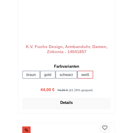
K.V. Fuchs Design, Armbanduhr, Damen,
Zirkonia - 14041857
auswählen
Farbvarianten
braun
gold
schwarz
weiß
Verkaufspreis:
Regulärer Preis:
44,00 €
74,90 €
(41.26% gespart)
Details
Rabatt
%