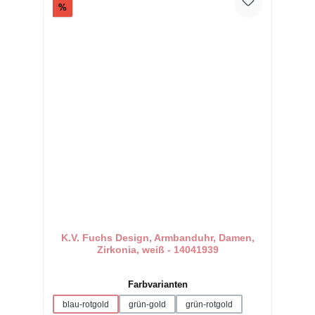
Rabatt
%
K.V. Fuchs Design, Armbanduhr, Damen,
Zirkonia, weiß - 14041939
auswählen
Farbvarianten
blau-rotgold
grün-gold
grün-rotgold