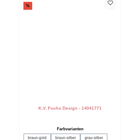
Rabatt
%
K.V. Fuchs Design - 14041771
auswählen
Farbvarianten
braun-gold
braun-silber
grau-silber