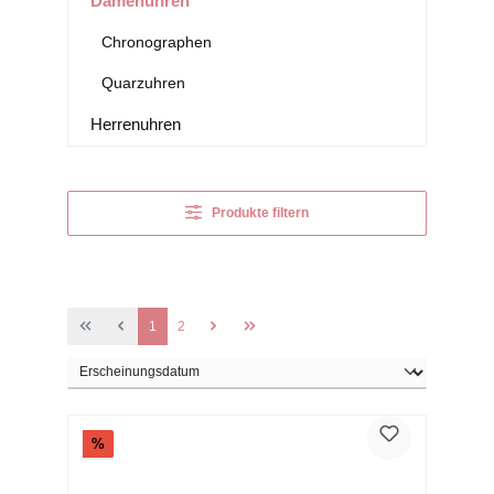
Damenuhren
Chronographen
Quarzuhren
Herrenuhren
Produkte filtern
Seite
Seite
1
2
Rabatt
%