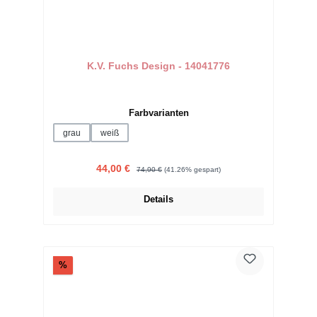
K.V. Fuchs Design - 14041776
auswählen
Farbvarianten
grau
weiß
Verkaufspreis:
Regulärer Preis:
44,00 €
74,90 €
(41.26% gespart)
Details
Rabatt
%