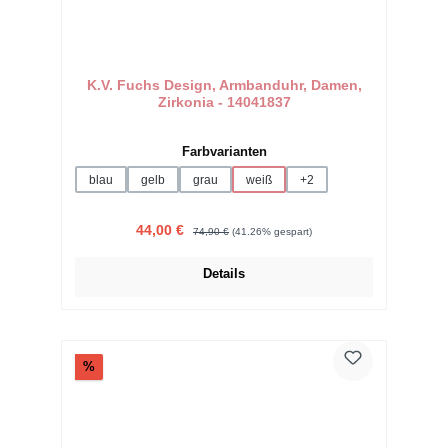
K.V. Fuchs Design, Armbanduhr, Damen,
Zirkonia - 14041837
auswählen
Farbvarianten
blau
gelb
grau
weiß
+
2
Verkaufspreis:
Regulärer Preis:
44,00 €
74,90 €
(41.26% gespart)
Details
Rabatt
%