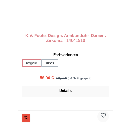
K.V. Fuchs Design, Armbanduhr, Damen,
Zirkonia - 14041910
auswählen
Farbvarianten
rotgold
silber
Verkaufspreis:
Regulärer Preis:
59,00 €
89,90 €
(34.37% gespart)
Details
Rabatt
%