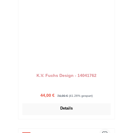
K.V. Fuchs Design - 14041762
Verkaufspreis:
Regulärer Preis:
44,00 €
74,90 €
(41.26% gespart)
Details