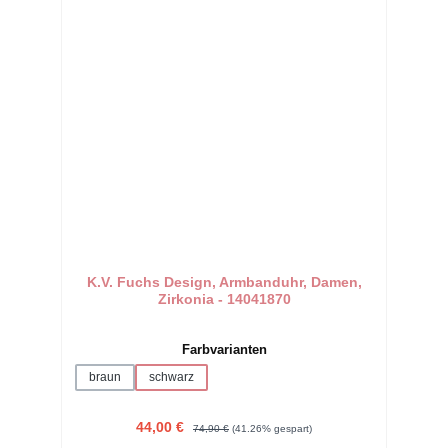
K.V. Fuchs Design, Armbanduhr, Damen,
Zirkonia - 14041870
auswählen
Farbvarianten
braun
schwarz
Verkaufspreis:
Regulärer Preis:
44,00 €
74,90 €
(41.26% gespart)