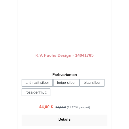
K.V. Fuchs Design - 14041765
auswählen
Farbvarianten
anthrazit-silber
beige-silber
blau-silber
rosa-perlmutt
Verkaufspreis:
Regulärer Preis:
44,00 €
74,90 €
(41.26% gespart)
Details