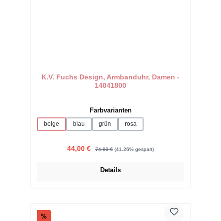
K.V. Fuchs Design, Armbanduhr, Damen -
14041800
auswählen
Farbvarianten
beige
blau
grün
rosa
Verkaufspreis:
Regulärer Preis:
44,00 €
74,90 €
(41.26% gespart)
Details
Rabatt
%