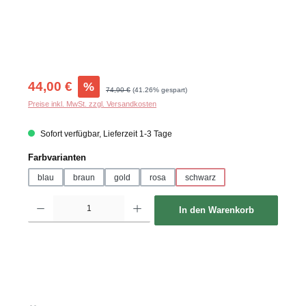
Verkaufspreis:
44,00 €
%
Regulärer Preis:
74,90 €
(41.26% gespart)
Preise inkl. MwSt. zzgl. Versandkosten
Sofort verfügbar, Lieferzeit 1-3 Tage
auswählen
Farbvarianten
blau
braun
gold
rosa
schwarz
Produkt Anzahl: Gib den gewünschten Wert ein oder benutze die Schaltflächen um d
In den Warenkorb