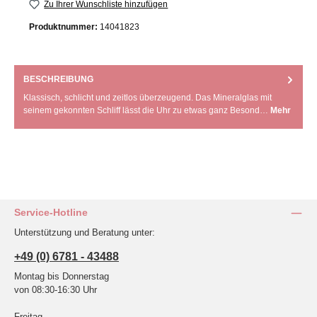
Zu Ihrer Wunschliste hinzufügen
Produktnummer:
14041823
BESCHREIBUNG
Klassisch, schlicht und zeitlos überzeugend. Das Mineralglas mit
seinem gekonnten Schliff lässt die Uhr zu etwas ganz Besond…
Mehr
Service-Hotline
Unterstützung und Beratung unter:
+49 (0) 6781 - 43488
Montag bis Donnerstag
von 08:30-16:30 Uhr
Freitag