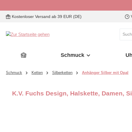
 Hauptinhalt springen
Zur Suche springen
Zur Hauptnavigation springen
Kostenloser Versand ab 39 EUR (DE)
Schmuck
Uh
Schmuck
Ketten
Silberketten
Anhänger Silber mit Opal
K.V. Fuchs Design, Halskette, Damen, Si
Bildergalerie überspringen