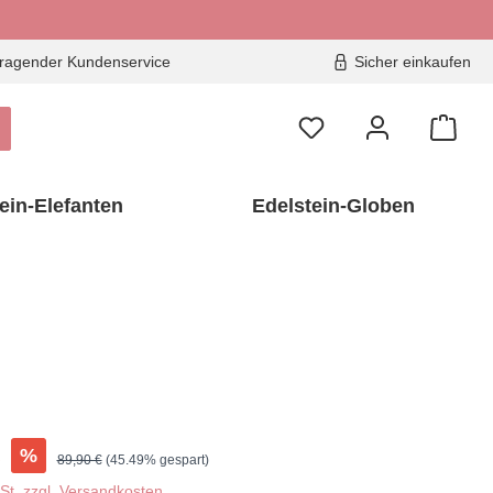
ragender Kundenservice
Sicher einkaufen
ein-Elefanten
Edelstein-Globen
€
%
Regulärer Preis:
89,90 €
(45.49% gespart)
wSt. zzgl. Versandkosten