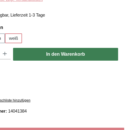
gbar, Lieferzeit 1-3 Tage
auswählen
en
n
weiß
: Gib den gewünschten Wert ein oder benutze die Schaltflächen um die
In den Warenkorb
schliste hinzufügen
mer:
14041384