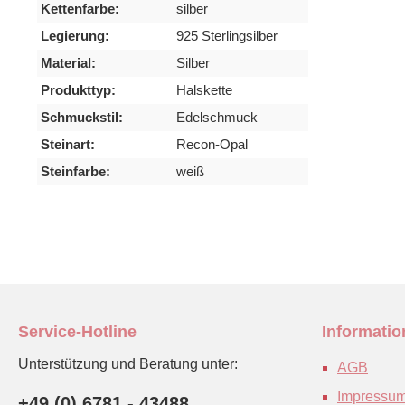
Kettenfarbe:
silber
Legierung:
925 Sterlingsilber
Material:
Silber
Produkttyp:
Halskette
Schmuckstil:
Edelschmuck
Steinart:
Recon-Opal
Steinfarbe:
weiß
Service-Hotline
Informati
Unterstützung und Beratung unter:
AGB
Impressu
+49 (0) 6781 - 43488