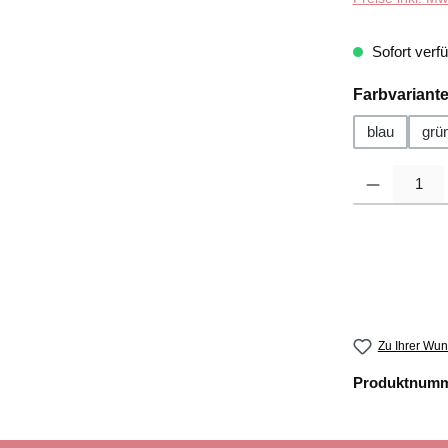
Sofort verfü
Farbvariant
blau
grü
Produkt Anzahl
Zu Ihrer Wun
Produktnum