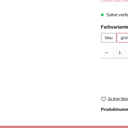
Sofort verfü
Farbvariant
blau
grü
Produkt Anzahl
Zu Ihrer Wun
Produktnum