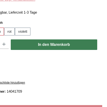
gbar, Lieferzeit 1-3 Tage
auswählen
en
n
rot
violett
: Gib den gewünschten Wert ein oder benutze die Schaltflächen um die
In den Warenkorb
schliste hinzufügen
mer:
14041709