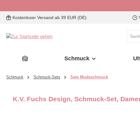
 Hauptinhalt springen
Zur Suche springen
Zur Hauptnavigation springen
Kostenloser Versand ab 39 EUR (DE)
Schmuck
Uh
Schmuck
Schmuck-Sets
Sets Modeschmuck
K.V. Fuchs Design, Schmuck-Set, Damen, 
Bildergalerie überspringen