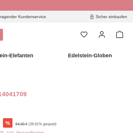
ragender Kundenservice
Sicher einkaufen
ein-Elefanten
Edelstein-Globen
 14041709
€
%
Regulärer Preis:
64,90 €
(39.91% gespart)
wSt. zzgl. Versandkosten