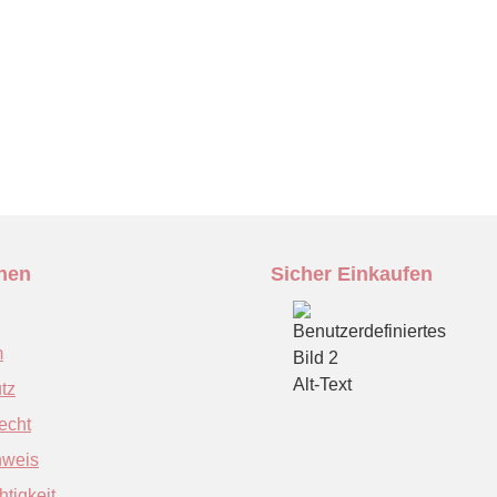
onen
Sicher Einkaufen
m
tz
echt
nweis
tigkeit