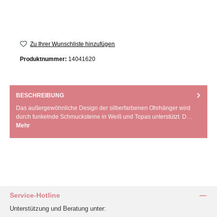
Zu Ihrer Wunschliste hinzufügen
Produktnummer:
14041620
BESCHREIBUNG
Das außergewöhnliche Design der silberfarbenen Ohrhänger wird
durch funkelnde Schmucksteine in Weiß und Topas unterstützt. D…
Mehr
Service-Hotline
Unterstützung und Beratung unter: