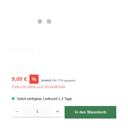
Verkaufspreis:
9,00 €
%
Regulärer Preis:
19,90 €
(54.77% gespart)
Preise inkl. MwSt. zzgl. Versandkosten
Sofort verfügbar, Lieferzeit 1-3 Tage
Produkt Anzahl: Gib den gewünschten Wert ein oder benutze die Schaltflächen um d
In den Warenkorb