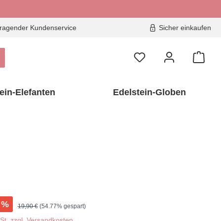
ragender Kundenservice
Sicher einkaufen
ein-Elefanten
Edelstein-Globen
%
Regulärer Preis:
19,90 €
(54.77% gespart)
wSt. zzgl. Versandkosten