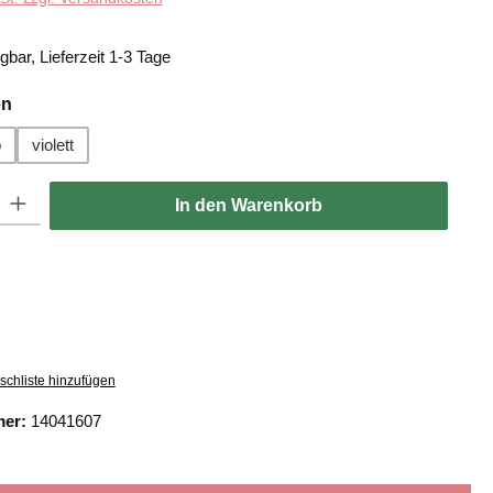
gbar, Lieferzeit 1-3 Tage
auswählen
en
b
violett
: Gib den gewünschten Wert ein oder benutze die Schaltflächen um die
In den Warenkorb
schliste hinzufügen
mer:
14041607