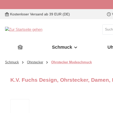
 Hauptinhalt springen
Zur Suche springen
Zur Hauptnavigation springen
Kostenloser Versand ab 39 EUR (DE)
Schmuck
Uh
Schmuck
Ohrstecker
Ohrstecker Modeschmuck
K.V. Fuchs Design, Ohrstecker, Damen, 
Bildergalerie überspringen