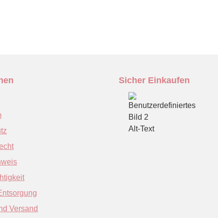
onen
Sicher Einkaufen
m
tz
echt
nweis
tigkeit
-Entsorgung
nd Versand