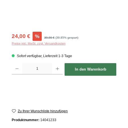
Verkaufspreis:
24,00 €
%
Regulärer Preis:
39,90 €
(39.85% gespart)
Preise inkl. MwSt. zzgl. Versandkosten
Sofort verfügbar, Lieferzeit 1-3 Tage
Produkt Anzahl: Gib den gewünschten Wert ein oder benutze die Schaltflächen um d
In den Warenkorb
Zu Ihrer Wunschliste hinzufügen
Produktnummer:
14041233