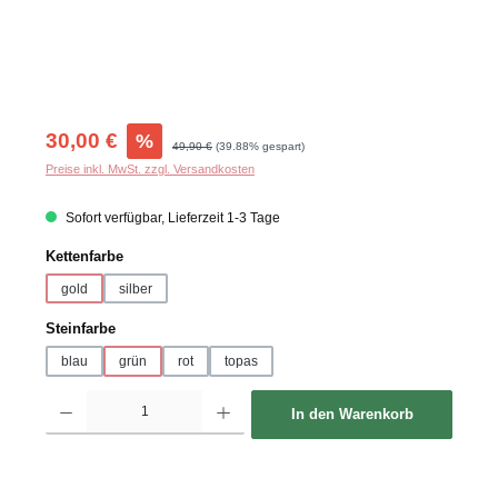
Verkaufspreis:
30,00 €
%
Regulärer Preis:
49,90 €
(39.88% gespart)
Preise inkl. MwSt. zzgl. Versandkosten
Sofort verfügbar, Lieferzeit 1-3 Tage
auswählen
Kettenfarbe
gold
silber
auswählen
Steinfarbe
blau
grün
rot
topas
Produkt Anzahl: Gib den gewünschten Wert ein oder benutze die Schaltflächen um d
In den Warenkorb