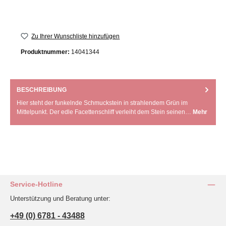
Zu Ihrer Wunschliste hinzufügen
Produktnummer:
14041344
BESCHREIBUNG
Hier steht der funkelnde Schmuckstein in strahlendem Grün im
Mittelpunkt. Der edle Facettenschliff verleiht dem Stein seinen…
Mehr
Service-Hotline
Unterstützung und Beratung unter:
+49 (0) 6781 - 43488