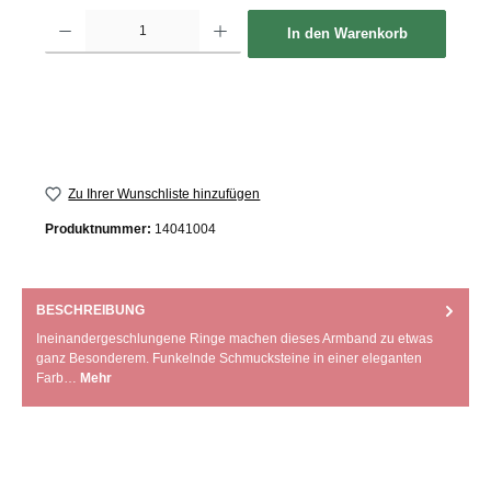
Produkt Anzahl: Gib den gewünschten Wert ein oder benutze die Schaltflächen um d
In den Warenkorb
Zu Ihrer Wunschliste hinzufügen
Produktnummer:
14041004
BESCHREIBUNG
Ineinandergeschlungene Ringe machen dieses Armband zu etwas
ganz Besonderem. Funkelnde Schmucksteine in einer eleganten
Farb…
Mehr