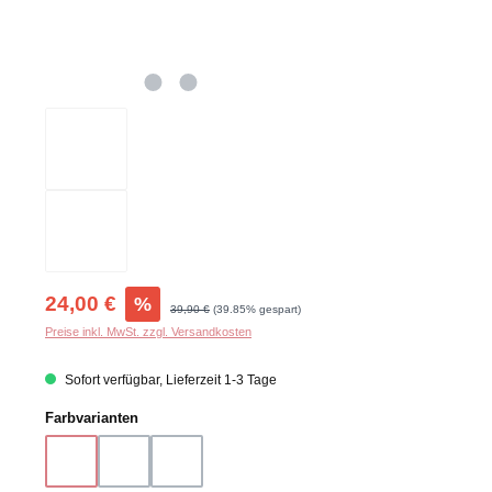
Verkaufspreis:
24,00 €
%
Regulärer Preis:
39,90 €
(39.85% gespart)
Preise inkl. MwSt. zzgl. Versandkosten
Sofort verfügbar, Lieferzeit 1-3 Tage
auswählen
Farbvarianten
blau
braun-gelb-topas
pink-topas