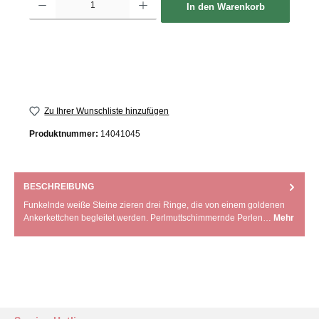
In den Warenkorb
Zu Ihrer Wunschliste hinzufügen
Produktnummer:
14041045
BESCHREIBUNG
Funkelnde weiße Steine zieren drei Ringe, die von einem goldenen
Ankerkettchen begleitet werden. Perlmuttschimmernde Perlen…
Mehr