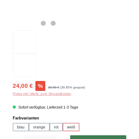
Verkaufspreis:
24,00 €
%
Regulärer Preis:
39,90 €
(39.85% gespart)
Preise inkl. MwSt. zzgl. Versandkosten
Sofort verfügbar, Lieferzeit 1-3 Tage
auswählen
Farbvarianten
blau
orange
rot
weiß
Produkt Anzahl: Gib den gewünschten Wert ein oder benutze die Schaltflächen um d