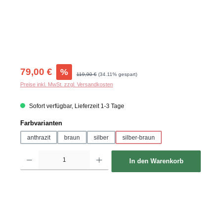
Verkaufspreis:
79,00 €
%
Regulärer Preis:
119,90 €
(34.11% gespart)
Preise inkl. MwSt. zzgl. Versandkosten
Sofort verfügbar, Lieferzeit 1-3 Tage
auswählen
Farbvarianten
anthrazit
braun
silber
silber-braun
Produkt Anzahl: Gib den gewünschten Wert ein oder benutze die Schaltflächen um d
In den Warenkorb