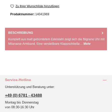
Zu Ihrer Wunschliste hinzufügen
Produktnummer:
14041969
BESCHREIBUNG
Komplett aus matt gebürstetem Edelstahl zeigt sich die filigrane Uhr mit
Milanaise-Armband. Eine verstellbare Klappschließe…
Mehr
Service-Hotline
Unterstützung und Beratung unter:
+49 (0) 6781 - 43488
Montag bis Donnerstag
von 08:30-16:30 Uhr