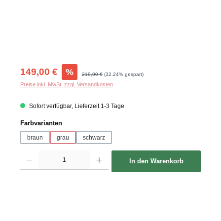
Verkaufspreis:
149,00 €
%
Regulärer Preis:
219,90 €
(32.24% gespart)
Preise inkl. MwSt. zzgl. Versandkosten
Sofort verfügbar, Lieferzeit 1-3 Tage
auswählen
Farbvarianten
braun
grau
schwarz
Produkt Anzahl: Gib den gewünschten Wert ein oder benutze die Schaltflächen um d
In den Warenkorb