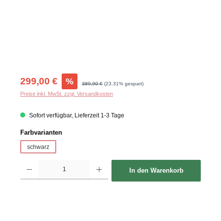
Verkaufspreis:
299,00 €
%
Regulärer Preis:
389,90 €
(23.31% gespart)
Preise inkl. MwSt. zzgl. Versandkosten
Sofort verfügbar, Lieferzeit 1-3 Tage
auswählen
Farbvarianten
schwarz
Produkt Anzahl: Gib den gewünschten Wert ein oder benutze die Schaltflächen um d
In den Warenkorb