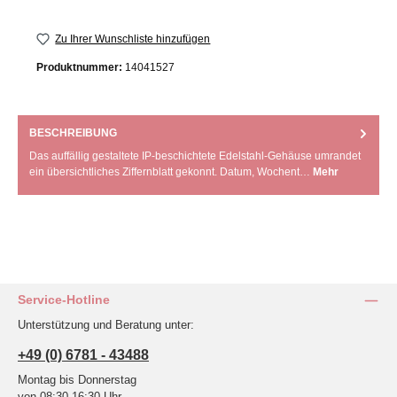
Zu Ihrer Wunschliste hinzufügen
Produktnummer:
14041527
BESCHREIBUNG
Das auffällig gestaltete IP-beschichtete Edelstahl-Gehäuse umrandet
ein übersichtliches Ziffernblatt gekonnt. Datum, Wochent…
Mehr
Service-Hotline
Unterstützung und Beratung unter:
+49 (0) 6781 - 43488
Montag bis Donnerstag
von 08:30-16:30 Uhr