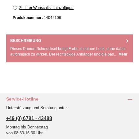
Zu Ihrer Wunschliste hinzufügen
Produktnummer:
14042106
BESCHREIBUNG
Dieses Damen-Schmuckset bringt Farbe in deinen Look, ohne dabei
aufdringlich zu wirken. Der rechteckige Anhänger und die pas…
Mehr
Service-Hotline
Unterstützung und Beratung unter:
+49 (0) 6781 - 43488
Montag bis Donnerstag
von 08:30-16:30 Uhr