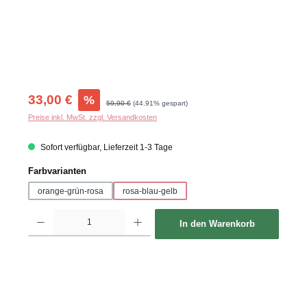
Verkaufspreis:
33,00 €
%
Regulärer Preis:
59,90 €
(44.91% gespart)
Preise inkl. MwSt. zzgl. Versandkosten
Sofort verfügbar, Lieferzeit 1-3 Tage
auswählen
Farbvarianten
orange-grün-rosa
rosa-blau-gelb
Produkt Anzahl: Gib den gewünschten Wert ein oder benutze die Schaltflächen um d
In den Warenkorb