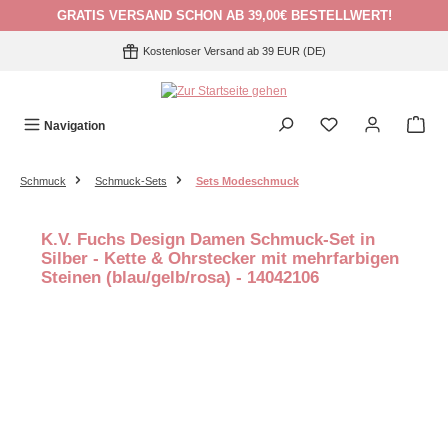
GRATIS VERSAND SCHON AB 39,00€ BESTELLWERT!
Zum Hauptinhalt springen
Kostenloser Versand ab 39 EUR (DE)
Navigation
Schmuck
Schmuck-Sets
Sets Modeschmuck
K.V. Fuchs Design Damen Schmuck-Set in
Silber - Kette & Ohrstecker mit mehrfarbigen
Steinen (blau/gelb/rosa) - 14042106
Bildergalerie überspringen