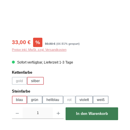
Verkaufspreis:
33,00 €
%
Regulärer Preis:
59,90 €
(44.91% gespart)
Preise inkl. MwSt. zzgl. Versandkosten
Sofort verfügbar, Lieferzeit 1-3 Tage
auswählen
Kettenfarbe
gold
silber
(Diese Option ist zurzeit nicht verfügbar.)
auswählen
Steinfarbe
blau
grün
hellblau
rot
violett
weiß
(Diese Option ist zurzeit nicht verfügbar.)
Produkt Anzahl: Gib den gewünschten Wert ein oder benutze die Schaltflächen um d
In den Warenkorb