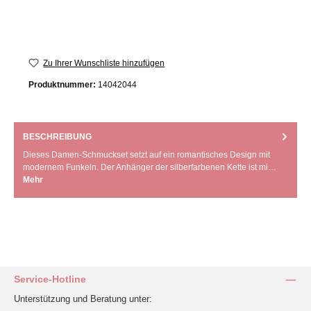
Zu Ihrer Wunschliste hinzufügen
Produktnummer:
14042044
BESCHREIBUNG
Dieses Damen-Schmuckset setzt auf ein romantisches Design mit
modernem Funkeln. Der Anhänger der silberfarbenen Kette ist mi…
Mehr
Service-Hotline
Unterstützung und Beratung unter: