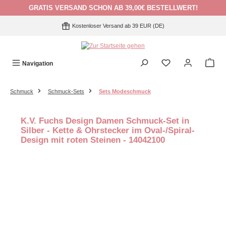
GRATIS VERSAND SCHON AB 39,00€ BESTELLWERT!
Zum Hauptinhalt springen
Kostenloser Versand ab 39 EUR (DE)
Navigation
Schmuck
Schmuck-Sets
Sets Modeschmuck
K.V. Fuchs Design Damen Schmuck-Set in
Silber - Kette & Ohrstecker im Oval-/Spiral-
Design mit roten Steinen - 14042100
Bildergalerie überspringen