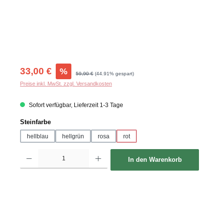
Verkaufspreis:
33,00 €
%
Regulärer Preis:
59,90 €
(44.91% gespart)
Preise inkl. MwSt. zzgl. Versandkosten
Sofort verfügbar, Lieferzeit 1-3 Tage
auswählen
Steinfarbe
hellblau
hellgrün
rosa
rot
Produkt Anzahl: Gib den gewünschten Wert ein oder benutze die Schaltflächen um d
In den Warenkorb