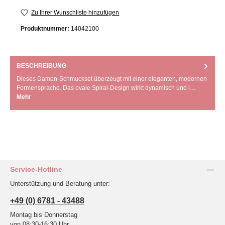
Zu Ihrer Wunschliste hinzufügen
Produktnummer:
14042100
BESCHREIBUNG
Dieses Damen-Schmuckset überzeugt mit einer eleganten, modernen
Formensprache. Das ovale Spiral-Design wirkt dynamisch und l…
Mehr
Service-Hotline
Unterstützung und Beratung unter:
+49 (0) 6781 - 43488
Montag bis Donnerstag
von 08:30-16:30 Uhr