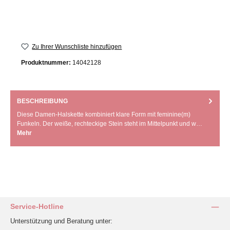
Zu Ihrer Wunschliste hinzufügen
Produktnummer:
14042128
BESCHREIBUNG
Diese Damen-Halskette kombiniert klare Form mit feminine(m)
Funkeln. Der weiße, rechteckige Stein steht im Mittelpunkt und w…
Mehr
Service-Hotline
Unterstützung und Beratung unter: