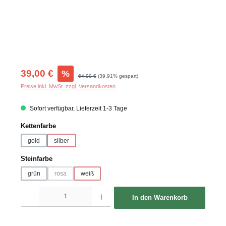
Verkaufspreis:
39,00 €
%
Regulärer Preis:
64,90 €
(39.91% gespart)
Preise inkl. MwSt. zzgl. Versandkosten
Sofort verfügbar, Lieferzeit 1-3 Tage
auswählen
Kettenfarbe
gold
silber
auswählen
Steinfarbe
grün
rosa
weiß
(Diese Option ist zurzeit nicht verfügbar.)
Produkt Anzahl: Gib den gewünschten Wert ein oder benutze die Schaltflächen um d
In den Warenkorb