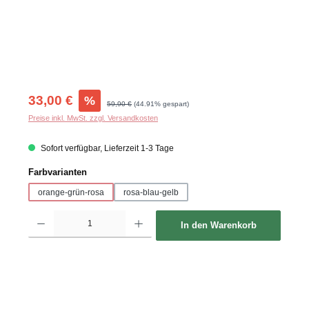
Verkaufspreis:
33,00 €
%
Regulärer Preis:
59,90 €
(44.91% gespart)
Preise inkl. MwSt. zzgl. Versandkosten
Sofort verfügbar, Lieferzeit 1-3 Tage
auswählen
Farbvarianten
orange-grün-rosa
rosa-blau-gelb
Produkt Anzahl: Gib den gewünschten Wert ein oder benutze die Schaltflächen um d
In den Warenkorb