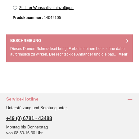
Zu Ihrer Wunschliste hinzufügen
Produktnummer:
14042105
BESCHREIBUNG
Dieses Damen-Schmuckset bringt Farbe in deinen Look, ohne dabei
aufdringlich zu wirken. Der rechteckige Anhänger und die pas…
Mehr
Service-Hotline
Unterstützung und Beratung unter:
+49 (0) 6781 - 43488
Montag bis Donnerstag
von 08:30-16:30 Uhr