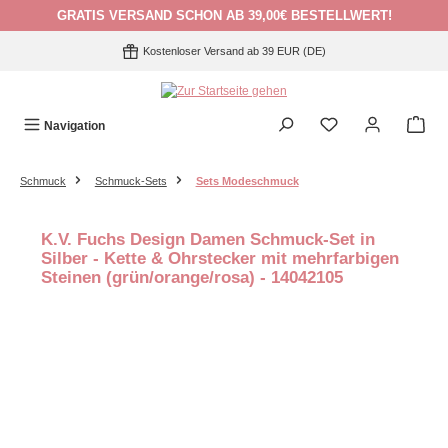
GRATIS VERSAND SCHON AB 39,00€ BESTELLWERT!
Zum Hauptinhalt springen
Kostenloser Versand ab 39 EUR (DE)
Navigation
Schmuck
Schmuck-Sets
Sets Modeschmuck
K.V. Fuchs Design Damen Schmuck-Set in
Silber - Kette & Ohrstecker mit mehrfarbigen
Steinen (grün/orange/rosa) - 14042105
Bildergalerie überspringen