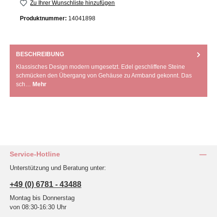
Zu Ihrer Wunschliste hinzufügen
Produktnummer:
14041898
BESCHREIBUNG
Klassisches Design modern umgesetzt. Edel geschliffene Steine
schmücken den Übergang von Gehäuse zu Armband gekonnt. Das
sch…
Mehr
Service-Hotline
Unterstützung und Beratung unter:
+49 (0) 6781 - 43488
Montag bis Donnerstag
von 08:30-16:30 Uhr