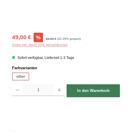
Verkaufspreis:
49,00 €
%
Regulärer Preis:
84,90 €
(42.29% gespart)
Preise inkl. MwSt. zzgl. Versandkosten
Sofort verfügbar, Lieferzeit 1-3 Tage
auswählen
Farbvarianten
silber
Produkt Anzahl: Gib den gewünschten Wert ein oder benutze die Schaltflächen um d
In den Warenkorb