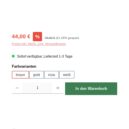
Verkaufspreis:
44,00 €
%
Regulärer Preis:
74,90 €
(41.26% gespart)
Preise inkl. MwSt. zzgl. Versandkosten
Sofort verfügbar, Lieferzeit 1-3 Tage
auswählen
Farbvarianten
braun
gold
rosa
weiß
Produkt Anzahl: Gib den gewünschten Wert ein oder benutze die Schaltflächen um d
In den Warenkorb