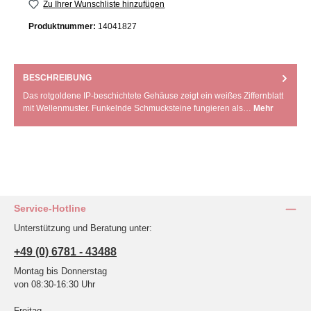
Zu Ihrer Wunschliste hinzufügen
Produktnummer:
14041827
BESCHREIBUNG
Das rotgoldene IP-beschichtete Gehäuse zeigt ein weißes Ziffernblatt
mit Wellenmuster. Funkelnde Schmucksteine fungieren als…
Mehr
Service-Hotline
Unterstützung und Beratung unter:
+49 (0) 6781 - 43488
Montag bis Donnerstag
von 08:30-16:30 Uhr
Freitag