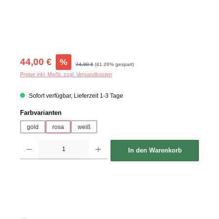
Verkaufspreis:
44,00 €
%
Regulärer Preis:
74,90 €
(41.26% gespart)
Preise inkl. MwSt. zzgl. Versandkosten
Sofort verfügbar, Lieferzeit 1-3 Tage
auswählen
Farbvarianten
gold
rosa
weiß
Produkt Anzahl: Gib den gewünschten Wert ein oder benutze die Schaltflächen um d
In den Warenkorb