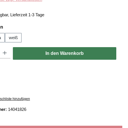
gbar, Lieferzeit 1-3 Tage
auswählen
en
a
weiß
: Gib den gewünschten Wert ein oder benutze die Schaltflächen um die
In den Warenkorb
schliste hinzufügen
mer:
14041826