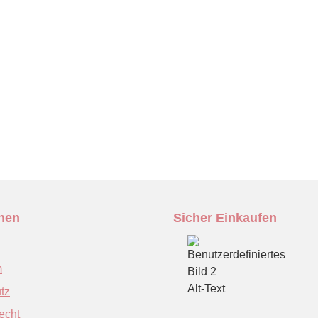
onen
Sicher Einkaufen
m
tz
echt