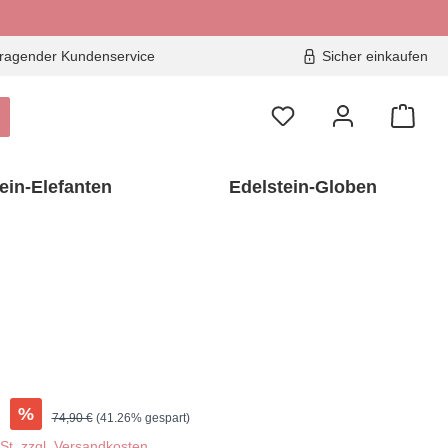
ragender Kundenservice
Sicher einkaufen
ein-Elefanten
Edelstein-Globen
€
%
Regulärer Preis:
74,90 €
(41.26% gespart)
wSt. zzgl. Versandkosten