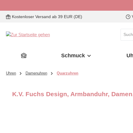
 Hauptinhalt springen
Zur Suche springen
Zur Hauptnavigation springen
Kostenloser Versand ab 39 EUR (DE)
Schmuck
Uh
Uhren
Damenuhren
Quarzuhren
K.V. Fuchs Design, Armbanduhr, Damen,
Bildergalerie überspringen